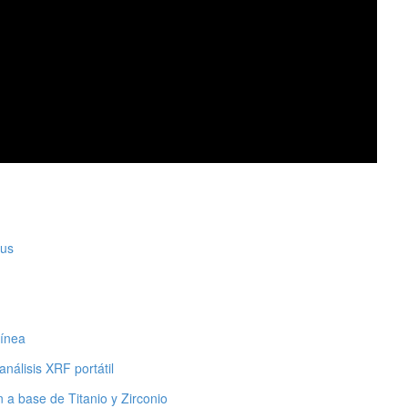
lus
línea
álisis XRF portátil
 a base de Titanio y Zirconio